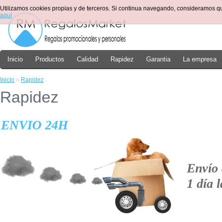
Utilizamos cookies propias y de terceros. Si continua navegando, consideramos q
aquí
Inicio
Productos
Calidad
Rapidez
Garantia
La empresa
Inicio
»
Rapidez
Rapidez
ENVIO 24H
Envío 
1 día 